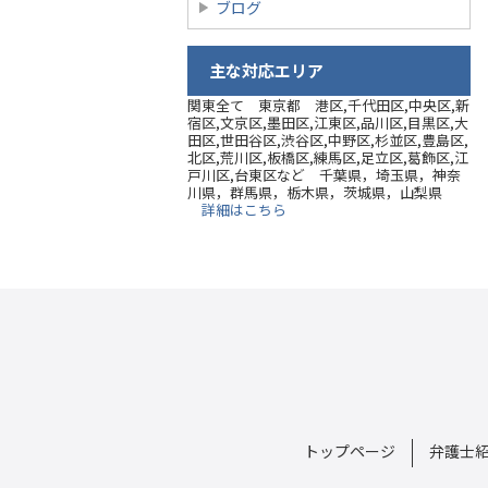
ブログ
主な対応エリア
関東全て 東京都 港区,千代田区,中央区,新
宿区,文京区,墨田区,江東区,品川区,目黒区,大
田区,世田谷区,渋谷区,中野区,杉並区,豊島区,
北区,荒川区,板橋区,練馬区,足立区,葛飾区,江
戸川区,台東区など 千葉県，埼玉県，神奈
川県，群馬県，栃木県，茨城県，山梨県
詳細はこちら
トップページ
弁護士