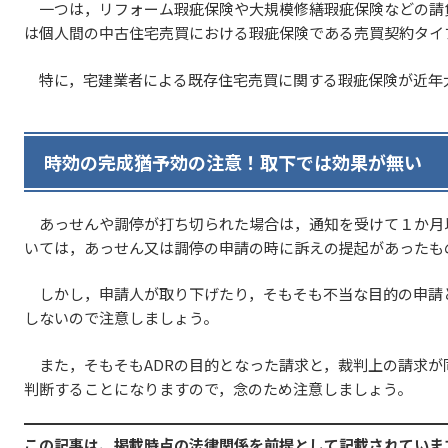
一つは，リフォーム瑕疵保険や大規模修繕瑕疵保険などの請
は個人間の中古住宅売買における瑕疵保険である売買契約タイ
特に，宅建業者による既存住宅売買に関する瑕疵保険が近年
時効の完成猶予効の注意！取下では効果が無い
あっせんや調停が打ち切られた場合は，通知を受けて１か月
いては，あっせん又は調停の申請の時に訴えの提起があったも
しかし，申請人が取り下げたり，そもそも不当な目的の申請
しないので注意しましょう。
また，そもそもADRの目的となった請求と，裁判上の請求が
判断することになりますので，念のため注意しましょう。
この記事は、掲載時点の法律関係を前提として記載されていま