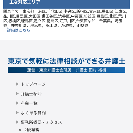
主な対応エリア
関東全て 東京都 港区,千代田区,中央区,新宿区,文京区,墨田区,江東区,
品川区,目黒区,大田区,世田谷区,渋谷区,中野区,杉並区,豊島区,北区,荒川
区,板橋区,練馬区,足立区,葛飾区,江戸川区,台東区など 千葉県，埼玉
県，神奈川県，群馬県，栃木県，茨城県，山梨県
詳細はこちら
トップページ
弁護士紹介
料金一覧
よくある質問
事務所概要・アクセス
対応業務